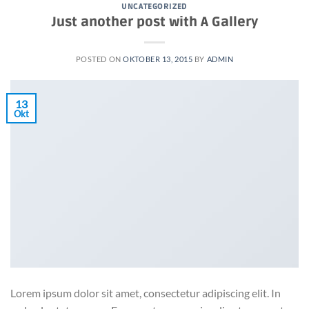
UNCATEGORIZED
Just another post with A Gallery
POSTED ON
OKTOBER 13, 2015
BY
ADMIN
13
Okt
Lorem ipsum dolor sit amet, consectetur adipiscing elit. In