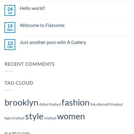
Hello world!
24
Jul
Welcome to Flatsome
19
Nov
Just another post with A Gallery
13
Okt
RECENT COMMENTS
TAG CLOUD
brooklyn
fashion
daftar triadsyd
link alternatif triadsyd
style
women
login triadsyd
triadsyd
KATEGORI