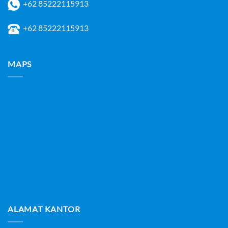
+62 85222115913
+62 85222115913
MAPS
ALAMAT KANTOR