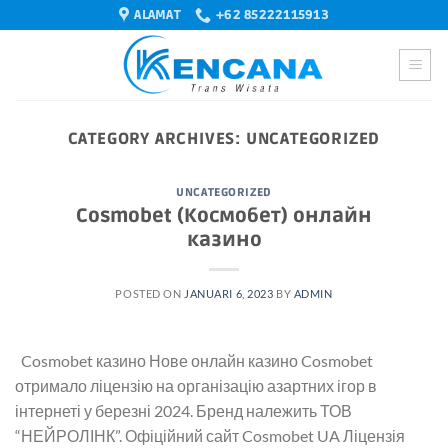
Skip
ALAMAT
+62 85222115913
to
content
CATEGORY ARCHIVES:
UNCATEGORIZED
UNCATEGORIZED
Cosmobet (Космобет) онлайн
казино
POSTED ON
JANUARI 6, 2023
BY
ADMIN
Cosmobet казино Нове онлайн казино Cosmobet
отримало ліцензію на організацію азартних ігор в
інтернеті у березні 2024. Бренд належить ТОВ
“НЕЙРОЛІНК”. Офіційний сайт Cosmobet UA Ліцензія