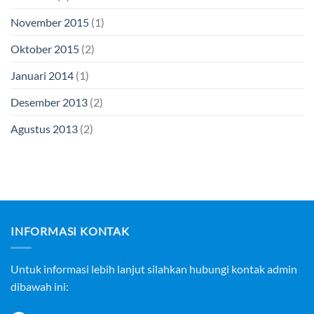
November 2015
(1)
Oktober 2015
(2)
Januari 2014
(1)
Desember 2013
(2)
Agustus 2013
(2)
INFORMASI KONTAK
Untuk informasi lebih lanjut silahkan hubungi kontak admin
dibawah ini: