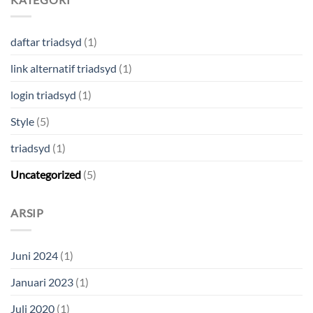
daftar triadsyd
(1)
link alternatif triadsyd
(1)
login triadsyd
(1)
Style
(5)
triadsyd
(1)
Uncategorized
(5)
ARSIP
Juni 2024
(1)
Januari 2023
(1)
Juli 2020
(1)